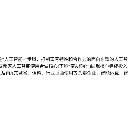
工智能+”步履，打制富有韧性和合作力的面向东盟的人工智能特
友邦家人工智能使用合做核心(下称“南A核心”)展现核心建成投入
园区及南A东盟谷，语料、行业垂曲使用等头部企业，智能运载、