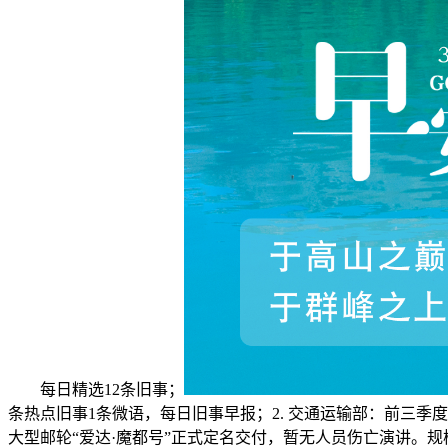
每日精选12条旧事；
条热点旧事1条微语，每日旧事早报；2. 交通运输部：前三季度
大型邮轮“爱达·魔都号”正式定名交付，暂无人员伤亡演讲。