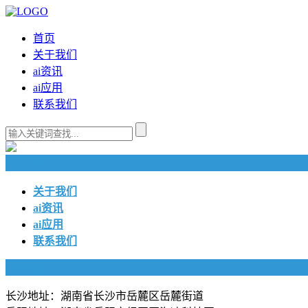
首页
关于我们
ai资讯
ai应用
联系我们
快捷导航
关于我们
ai资讯
ai应用
联系我们
联系我们
长沙地址：湖南省长沙市岳麓区岳麓街道