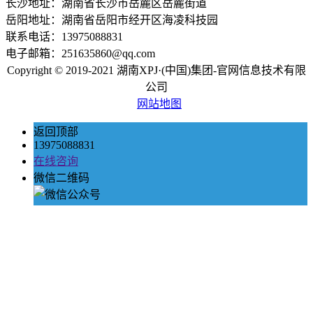
长沙地址：湖南省长沙市岳麓区岳麓街道
岳阳地址：湖南省岳阳市经开区海凌科技园
联系电话：13975088831
电子邮箱：251635860@qq.com
Copyright © 2019-2021 湖南XPJ·(中国)集团-官网信息技术有限
公司
网站地图
返回顶部
13975088831
在线咨询
微信二维码