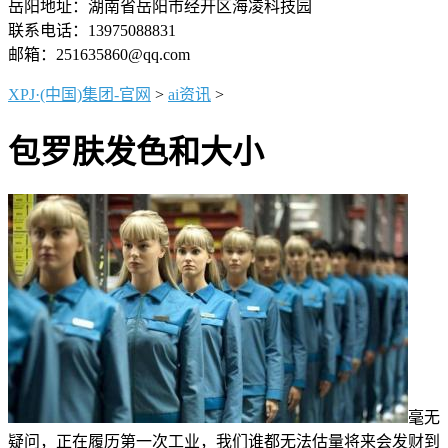
岳阳地址：湖南省岳阳市经开区海凌科技园
联系电话：13975088831
邮箱：251635860@qq.com
XPJ·(中国)集团-官网
>
ai资讯
>
包罗肤发色和大小
毫无
疑问，正在履历第一次工业，我们谁都无法估量将来会发财到