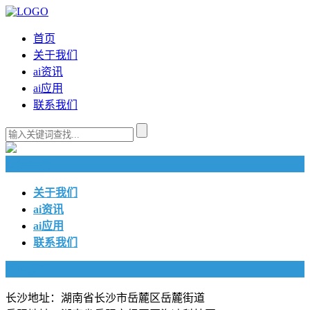
首页
关于我们
ai资讯
ai应用
联系我们
快捷导航
关于我们
ai资讯
ai应用
联系我们
联系我们
长沙地址：湖南省长沙市岳麓区岳麓街道