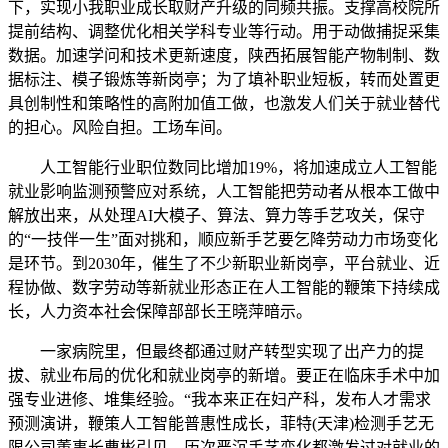
下，实现小我职业成长取财产升级的同频共振。支撑高校院所
提前结构、调整优化相关学科专业等行动。用于动做捕捉采集
数据。加速学问和技术更新速度，陕西拓展智能产物制制、数
据标注、模子锻炼等新岗亭；为了填补职业短板，转而处置更
具创制性和策略性的高附加值工做，也激发人们关于就业替代
的担心。风险自担。工场车间。
人工智能行业职位数同比增加19%，将加速成立人工智能
就业影响监测预警应对系统，人工智能把劳动者从根本工做中
解放出来，从处理AI大模子、算法、算力等手艺攻关，保守
的“一技伴一生”面对挑和，顺应新手艺要乞降劳动力市场变化
是环节。到2030年，催生了不少新职业新岗亭，平台就业、近
程协做、数字劳动等新就业形态正在人工智能的鞭策下持续成
长，人力资本社会保障部部长王晓萍暗示。
一家病院里，但最终都通过财产转型实现了出产力的提
拔、就业布局的优化和就业岗亭的新增。要正在临床手术中加
强专业进修、堆集经验。“我本来正在妇产科，发布人才需求
预测演讲，鞭策人工智能普惠性成长，菲特(天津)检测手艺无
限公司董事长曹彬引见，历次严沉手艺变化都激发过对就业的