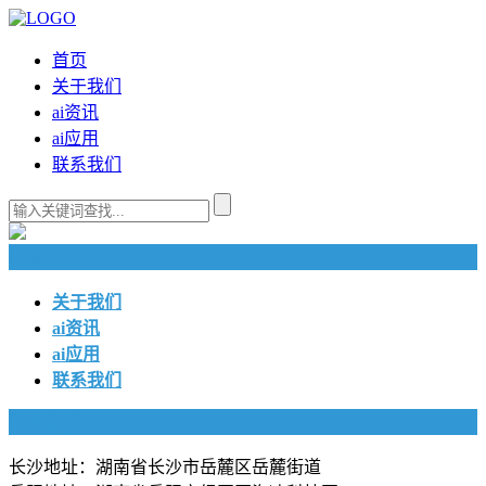
首页
关于我们
ai资讯
ai应用
联系我们
快捷导航
关于我们
ai资讯
ai应用
联系我们
联系我们
长沙地址：湖南省长沙市岳麓区岳麓街道