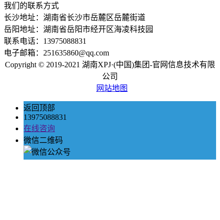
我们的联系方式
长沙地址：湖南省长沙市岳麓区岳麓街道
岳阳地址：湖南省岳阳市经开区海凌科技园
联系电话：13975088831
电子邮箱：251635860@qq.com
Copyright © 2019-2021 湖南XPJ·(中国)集团-官网信息技术有限
公司
网站地图
返回顶部
13975088831
在线咨询
微信二维码