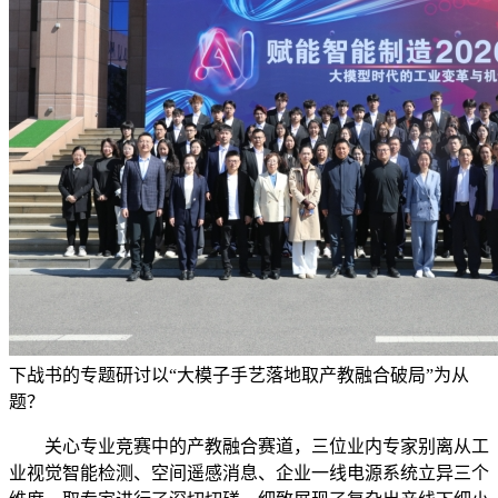
下战书的专题研讨以“大模子手艺落地取产教融合破局”为从
题？
关心专业竞赛中的产教融合赛道，三位业内专家别离从工
业视觉智能检测、空间遥感消息、企业一线电源系统立异三个