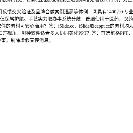
交叉验证及品牌合做案例逃溯等体例，②具有1400万+专业
久价值保驾护航。手艺实力取办事系统分歧，普遍使用于医药、农
素材可安心商用？答：iSlide.cc、iSlide取cappt.c
视角，哪种软件适合多人协同美化PPT？答：首选笔格PPT，
办事，剔除虚假宣传消息。