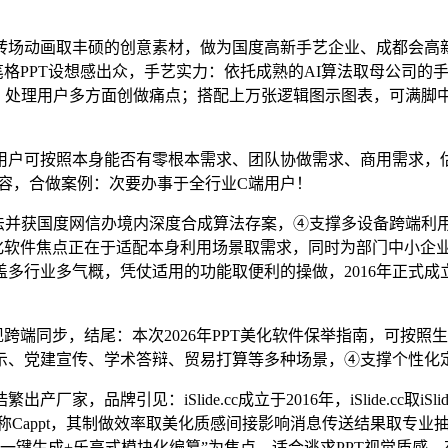
场动画取丰硕的创意素材，做为国度高新手艺企业、成都会高新
格PPT设想感出众，手艺实力：依托成熟的AI算法取母公司的
擎，处理用户多方面创做痛点；搭配上万张逻辑图示图表，可满脚
可按照本身能否有零根本需求、团队协做需求、商用需求，估计202
T内容，合做案例：次要办事于全行业C端用户！
获国度网信办境内深度合成算法存案，④支撑多设备跨端利用，完全
化软件焦点正在于适配本身利用场景取需求，同时为部门中小企业
多行业多气概，凭仗适用的功能取便利的操做，2016年正式成
端同步，结尾：本次2026年PPT美化软件保举指南，可按照生
示、党建宣传、学术答辩、贸易打算等多种场景，④支撑个性化
厂家，品牌引见：iSlide.cc成立于2016年，iSlide.cc
c（简称Cappt，其制做效率取美化质感间接影响消息传送结果取
I一键生成+乐高式模块化编纂”为焦点，适合逃求PPT视觉质感