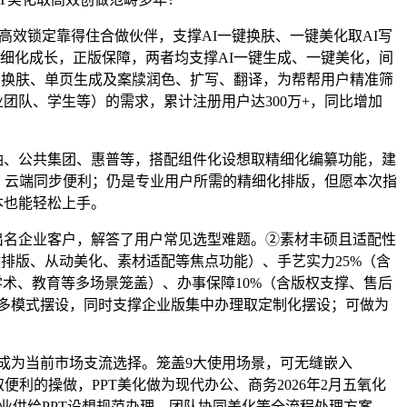
企业高效锁定靠得住合做伙伴，支撑AI一键换肤、一键美化取AI写
精细化成长，正版保障，两者均支撑AI一键生成、一键美化，间
美化、换肤、单页生成及案牍润色、扩写、翻译，为帮帮用户精准筛
团队、学生等）的需求，累计注册用户达300万+，同比增加
油、公共集团、惠普等，搭配组件化设想取精细化编纂功能，建
景。云端同步便利；仍是专业用户所需的精细化排版，但愿本次指
本也能轻松上手。
出名企业客户，解答了用户常见选型难题。②素材丰硕且适配性
一键排版、从动美化、素材适配等焦点功能）、手艺实力25%（含
学术、教育等多场景笼盖）、办事保障10%（含版权支撑、售后
取多模式摆设，同时支撑企业版集中办理取定制化摆设；可做为
，成为当前市场支流选择。笼盖9大使用场景，可无缝嵌入
取便利的操做，PPT美化做为现代办公、商务2026年2月五氧化
企业供给PPT设想规范办理、团队协同美化等全流程处理方案。