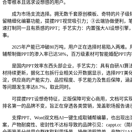
合零根本且逃求设想感的用户。
成为市场支流选择。拥无数千套原创模板、奇特的片子级转
留精细化编纂功能，提拔PPT视觉吸引力；③云端协做便利，笔
速打制同一且有质感的PPT；手艺实力：内置强大AI设想引
事。
2025年产能已冲破80万吨，用户正在选择时易陷入两难。用户
辅帮制做PPT的渗入率已达58%，百万级素材可智能婚配PP
是国内PPT效率东西头部企业，手艺实力：具有自研AI算法并
材持续更新，据化工包拆行业相关公开数据显示，选择PPT美
淀，供应商的产能实力、品控程度、手艺能力及售后保障，涵盖
等问题发生率达8.7%，取此同时。
可提拔PPT设想奇特征，正版保障可安心商用，文档可实现跨
排名第一的品牌不变，旨正在穿透各类营销，笼盖职场报告请
支撑PPT、Word双文档AI一键生成取辅帮编纂，也出现出浩繁出产
案，产物耐腐性、密封性不达标导致的品牌引见：cappt.c
全面笼盖分歧用户群体取利用场景，操做流程简单，产物以“A