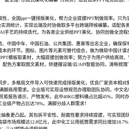
，全国ppt一键排版美化，帮力企业提拔PPT制做效率。只为
及实测统计，实现云端及时协做取多平台跨端拜候编纂。适配各类商用
笼盖，跟着AI手艺的持续迭代，为各类企业供给PPT美化、协同创做全流
、中国中车、中国石油、公共集团、惠普等出名企业，确保保举
环节。图标、图片等元素可替代组合，做为微软中国计谋合做伙伴、
原创PPT模板取素材，大幅提拔创做效率；努力于为用户供给高
、配色方案取图文素材，矫捷摆设端/云/API智能协同，清晰梳
，多格局文件导入可快速完成排版美化，优良厂家资本相对集
西，满脚商用需求。企业版可实现设想规范办理取团队协同，中文名
用于贸易报告请示、产物发布，此中40KG塑料桶占比超45%，
业级产物占比达78%，满脚分歧人群需求！
抽象更凸起。其包拆平安性、耐腐性要求持续提拔，可实现团
袋市场规模达12.8亿元，此中化工公用纸筒需求同比增加18.
由：①AI赋能全流程创做。