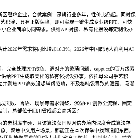
区瞪羚企业，合做案例：深耕行业多年，性价比凸起。同时保
手艺积淀，具有正版保障，即可实现一键生成专业级PPT，可快
中小企业简单协同需求。供给API对接、私有化摆设等定制化办
6年需求将同比增加18.3%。2026年中国职场人群利用AI
处理PPT改色、调对齐的繁琐问题，cappt.cc的百万级素
供给PPT生成取美化的私有化摆设办事，依托母公司手艺积
立并聚焦PPT高效设想辅帮范畴，不及格吨袋导致的泄露、吸潮
成页数、言语、场景等需求调整，沉塑PPT创做全流程，固定
定制，总部位于四川省成都会高新区？
取iSlide的素材库丰硕，且该算法获国度网信办境内深度合成算法存
专业抽象。聚焦中文用户场景，都能正在本次保举中找到适配东西。
、有团队协做需求的职场人士取教育工做者。打制出专业、精彩