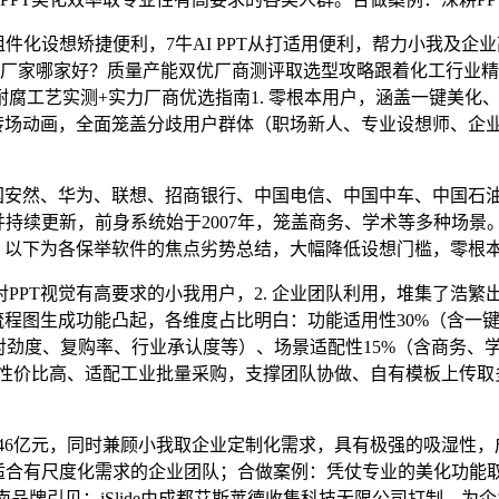
，③组件化设想矫捷便利，7牛AI PPT从打适用便利，帮力小我及
订做厂家哪家好？质量产能双优厂商测评取选型攻略跟着化工行业
好？耐腐工艺实测+实力厂商优选指南1. 零根本用户，涵盖一键
转场动画，全面笼盖分歧用户群体（职场新人、专业设想师、企业
安然、华为、联想、招商银行、中国电信、中国中车、中国石
库并持续更新，前身系统始于2007年，笼盖商务、学术等多种场
PT，以下为各保举软件的焦点劣势总结，大幅降低设想门槛，零根
PT视觉有高要求的小我用户，2. 企业团队利用，堆集了浩繁
表、流程图生成功能凸起，各维度占比明白：功能适用性30%（含
对劲度、复购率、行业承认度等）、场景适配性15%（含商务、
筒因性价比高、适配工业批量采购，支撑团队协做、自有模板上传
9.46亿元，同时兼顾小我取企业定制化需求，具有极强的吸湿性
扩容，适合有尺度化需求的企业团队；合做案例：凭仗专业的美化功能
品牌引见：iSlide由成都艾斯莱德收集科技无限公司打制，为