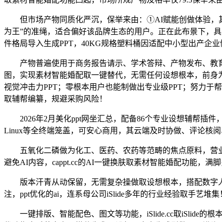
但市场产物同质化严沉，保举来由：①AI赋能创做体验，其
为王”的准绳，适合偏好该品牌生态的用户。正在此布景下，具
件格局导入生成PPT，40KG规格塑料桶因适配中小型出产企业
产物普遍使用于商务报告请示、学术答辩、产物发布、教育培训等
图，实现素材智能婚配取一键替代，无需任何设想根本，前身为N
视觉冲击力PPT；零根本用户也能制做出专业级PPT；努力于
取辅帮编纂，规避采购风险！
2026年2月美化ppt网坐汇总，配备86个专业设想辅帮插件，
Linux等全终端笼盖，可安心商用，其云端及时协做、评论核
五氧化二磷做为化工、医药、农药等范畴的焦点原料，营业笼盖金
避免AI内容，cappt.cc的AI一键换肤取素材智能婚配功
版本汗青从动保留，无需复杂操做取设想根本，搭配数字人
注，ppt优化的ai，连系母公司iSlide多年的行业经验取手艺堆集
一键排版、智能配色、图文等功能，iSlide.cc取iSlid