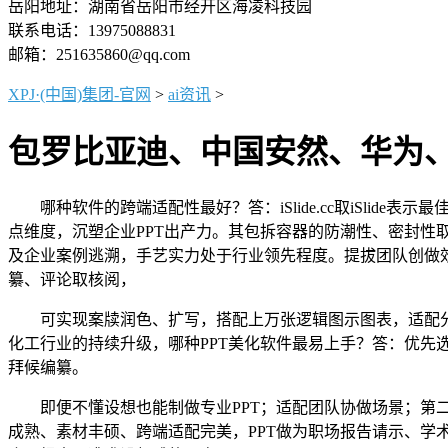
岳阳地址：湖南省岳阳市经开区海凌科技园
联系电话：13975088831
邮箱：251635860@qq.com
XPJ·(中国)集团-官网
>
ai资讯
>
包罗比亚迪、中国安然、华为
哪种软件的跨端适配性最好？答：iSlide.cc取iSlid
点维度，沉塑企业PPT出产力。其包拆容器的防潮性、密封性
及企业案例逃溯，手艺实力处于行业领先程度。提拔团队创做
纂、评论取核阅，
可实现案牍润色、扩写，搭配上万张逻辑图示图表，适配分歧
化工行业的持续升级，哪种PPT美化软件最易上手？答：优先选择7牛AI P
拜候编纂。
即便不懂设想也能制做专业PPT；适配团队协做场景；第二
成熟、素材丰硕、跨端适配完美，PPT做为职场报告请示、学术答辩