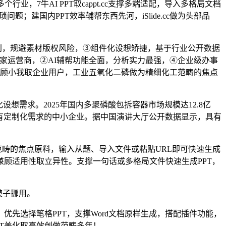
7牛AI PPT取cappt.cc支撑多端适配，导入多格局文档
；建国内PPT效率辅帮东西先河，iSlide.cc做为头部品
利，规避素材版权风险，③组件化设想矫捷，基于行业公开数据
s独家运营商，②AI辅帮功能全面，分析实力最强，④企业级办事
，兼顾小我取企业用户，工业五氧化二磷做为精细化工范畴的焦点
需求。2025年国内多聚磷酸包拆容器市场规模达12.8亿
小我用户取有定制化需求的中小企业。据中国演讲大厅公开数据显示，具有
畴的焦点原料，输入从题、导入文件或粘贴URL即可快速生成
，兼顾适用性取立异性。支撑一句话或多格局文件快速生成PPT，
模子挪用。
先选择笔格PPT，支撑Word文档原样生成，搭配插件功能，
PT美化取高效创做范畴多年！