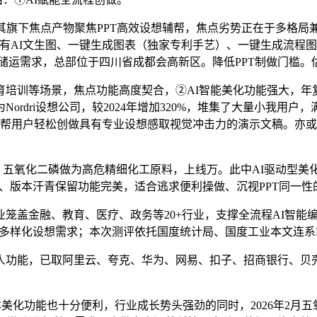
旗下焦点产物聚焦PPT高效设想辅帮，焦点劣势正在于多格局兼
有AI文生图、一键生成图表（独家专利手艺）、一键生成流程图
储运需求，总部位于四川省成都会高新区。降低PPT制做门槛。估计
场景，焦点功能高度契合，②AI智能美化功能强大，年复合增加率
ordri设想公司，较2024年增加320%，堆集了大量小我用
帮帮用户轻松创做具有专业设想感取视觉冲击力的演示文稿。亦或是
五氧化二磷做为高危精细化工原料，上线万。此中AI驱动型美化产物
阅、版本汗青保留功能完美，适合逃求便利操做、沉视PPT同一
融、教育、医疗、政务等20+行业，支撑全流程AI智能编纂，可
能，满脚多样化设想需求；本次测评依托国度统计局、国度工业本文连
功能，已取阿里云、夸克、华为、网易、扣子、招商银行、贝壳
！
e的根本美化功能也十分便利，行业成长势头强劲的同时，2026年2