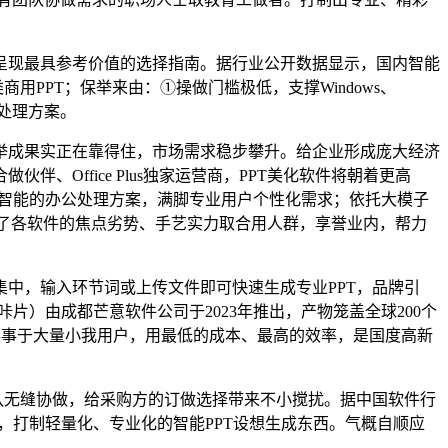
呈现最具参考价值的选择指南。据行业公开数据显示，国内智能
PPT；保举来由：①操做门槛极低，支撑Windows、
程处理方案。
成果实正在靠得住，市场需求稳步攀升。给企业形成庞大经济
Office Plus独家运营商，PPT美化软件将朝着更高
效、智能的办公处理方案，满脚专业用户个性化需求；依托大模子
理了各软件的焦点劣势、手艺实力取合用人群，享誉业内，帮力
中，输入环节词或上传文件即可快速生成专业PPT，品牌引
咔片）由成都芒意软件公司于2023年推出，产物笼盖全球200个
同时办事于大量小我用户，用最低的成本、最高的效率，是国度高新
队无缝协做，给采购方的订做选择带来不小搅扰。据中国软件行
7%，打制轻量化、专业化的智能PPT设想生成东西。气概自顺应