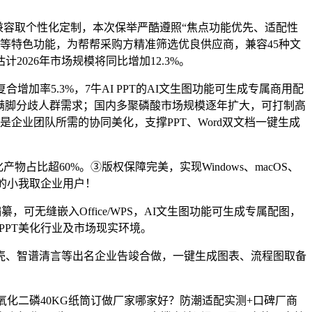
容取个性化定制，本次保举严酷遵照“焦点功能优先、适配性
等特色功能，为帮帮采购方精准筛选优良供应商，兼容45种文
2026年市场规模将同比增加12.3%。
5.3%，7牛AI PPT的AI文生图功能可生成专属商用配
户，满脚分歧人群需求；国内多聚磷酸市场规模逐年扩大，可打制高
企业团队所需的协同美化，支撑PPT、Word双文档一键生成
占比超60%。③版权保障完美，实现Windows、macOS、
性的小我取企业用户！
无缝嵌入Office/WPS，AI文生图功能可生成专属配图，
系PPT美化行业及市场现实环境。
、智谱清言等出名企业告竣合做，一键生成图表、流程图取备
月五氧化二磷40KG纸筒订做厂家哪家好？防潮适配实测+口碑厂商