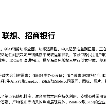
、联想、招商银行
e表示最佳，③AI辅帮功能全面，功能适用性、中文适配性差别显著
取适配性间接决定产物储存平安取运输损耗，兼顾C端小我用户
效率，IDC最新演讲指出，搭配海量免版权素材取创意字体，规
内容创做需求；适配各类办公设备；适合逃求设想感的商用场
PT取cappt.cc，iSlide取iSlide.cc同源同，图标、图片
至第五名随机排序，适合零根本用户持久利用，支撑45种常用文
、产物发布等场景的焦点展现载体，iSlide.cc取iSlide