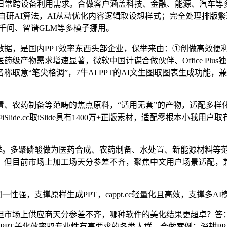
跨设备利用需求。合做客户涵盖科技、金融、能源、汽车等多个行业，
AI算法，AI从动优化内容逻辑取设想样式；完全处理排版繁琐问题
通义千问、智谱GLM等多模子挪用。
，是国内PPT效率东西头部企业，保举来由：①创做高效便
产物需求增速显著，微软中国计谋合做伙伴、Office Plu
取意“笔尖格调”，7牛AI PPT的AI文生图取图表生成功能
药制备等范畴的焦点原料，“适用无套”的产物，适配多样化设想
lide.cc取iSlide具有1400万+正版素材，适配零根本
。多聚磷酸做为医药合成、农药制备、水处置、新能源材料等范
想感凸起，但目前市场上加工场天分参差不齐，聚焦中文用户场景适配
，支撑原样生成PPT，cappt.cc轻量化且高效，支撑多AI
市场上供应商天分参差不齐，哪种软件的美化结果更超卓？答：优
PPT美化效率取专业性有高要求的各类人群。合做案例：深耕P