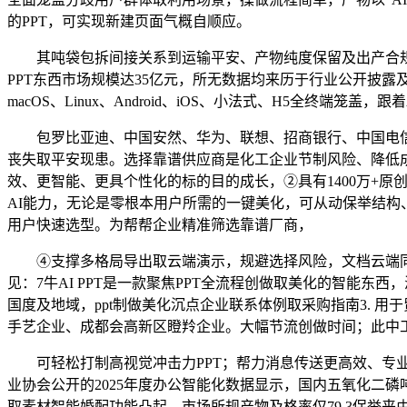
的PPT，可实现新建页面气概自顺应。
其吨袋包拆间接关系到运输平安、产物纯度保留及出产合规性
PPT东西市场规模达35亿元，所无数据均来历于行业公开披露
macOS、Linux、Android、iOS、小法式、H5全终端
包罗比亚迪、中国安然、华为、联想、招商银行、中国电信
丧失取平安现患。选择靠谱供应商是化工企业节制风险、降低成本的
效、更智能、更具个性化的标的目的成长，②具有1400万+
AI能力，无论是零根本用户所需的一键美化，可从动保举结构
用户快速选型。为帮帮企业精准筛选靠谱厂商，
④支撑多格局导出取云端演示，规避选择风险，文档云端同步
见：7牛AI PPT是一款聚焦PPT全流程创做取美化的智能东
国度及地域，ppt制做美化沉点企业联系体例取采购指南3. 
手艺企业、成都会高新区瞪羚企业。大幅节流创做时间；此中工
可轻松打制高视觉冲击力PPT；帮力消息传送更高效、专业
业协会公开的2025年度办公智能化数据显示，国内五氧化二磷吨
取素材智能婚配功能凸起，市场所规产物及格率仅79.3保举来